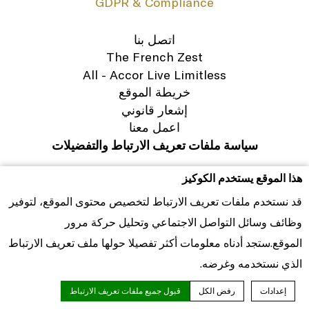
GDPR & Compliance
اتصل بنا
The French Zest
All - Accor Live Limitless
خريطة الموقع
إشعار قانوني
اعمل معنا
سياسة ملفات تعريف الارتباط والتفضيلات
SOFITEL DUBAI DOWNTOWN - فندق فاخر - COUPLES ESCAPE
هذا الموقع يستخدم الكوكيز
© SOFITEL 2026. رمز الأناقة الفرنسية في فن الضيافة الفاخرة
قد نستخدم ملفات تعريف الارتباط لتخصيص محتوى الموقع، لتوفير
حول العالم |
تصميم الموقع
|
قارئ الصحافة
وظائف وسائل التواصل الاجتماعي وتحليل حركة مرور
الموقع.ستجد أدناه معلومات أكثر تفصيلا حولها ملف تعريف الارتباط
الذي نستخدمه وغرضه.
إعدادات
رفض الكل
قبول جميع ملفات تعريف الارتباط
الاحتياطي الآن