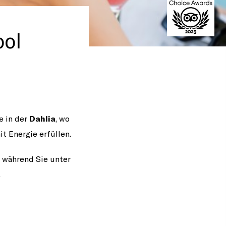
ool
e in der
Dahlia
, wo
t Energie erfüllen.
, während Sie unter
.