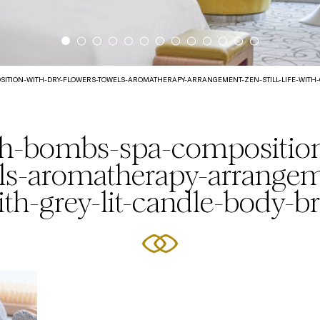
ITION-WITH-DRY-FLOWERS-TOWELS-AROMATHERAPY-ARRANGEMENT-ZEN-STILL-LIFE-WITH-
h-bombs-spa-composition
ls-aromatherapy-arrangeme
with-grey-lit-candle-body-b