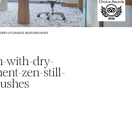
GREY-LIT-CANDLE-BODY-BRUSHES
-with-dry-
nt-zen-still-
rushes