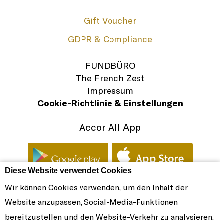
Gift Voucher
GDPR & Compliance
FUNDBÜRO
The French Zest
Impressum
Cookie-Richtlinie & Einstellungen
Accor All App
Diese Website verwendet Cookies
Wir können Cookies verwenden, um den Inhalt der
SOFITEL DUBAI DOWNTOWN - LUXUSHOTEL - LOW-SIZE_RETOUCHED
Website anzupassen, Social-Media-Funktionen
© SOFITEL 2026. DAS SYMBOL FRANZÖSISCHER ELEGANZ
bereitzustellen und den Website-Verkehr zu analysieren.