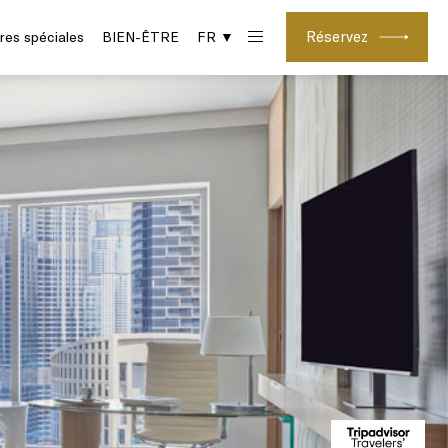
Réservez
res spéciales
BIEN-ÊTRE
FR ▼