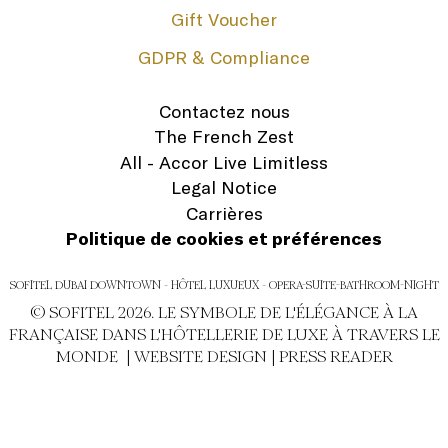
Gift Voucher
GDPR & Compliance
Contactez nous
The French Zest
All - Accor Live Limitless
Legal Notice
Carrières
Politique de cookies et préférences
SOFITEL DUBAI DOWNTOWN - HÔTEL LUXUEUX - OPERA-SUITE-BATHROOM-NIGHT
© SOFITEL 2026. LE SYMBOLE DE L'ÉLÉGANCE À LA
FRANÇAISE DANS L'HÔTELLERIE DE LUXE À TRAVERS LE
MONDE |
WEBSITE DESIGN
|
PRESS READER