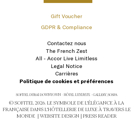
Gift Voucher
GDPR & Compliance
Contactez nous
The French Zest
All - Accor Live Limitless
Legal Notice
Carrières
Politique de cookies et préférences
SOFITEL DUBAI DOWNTOWN - HÔTEL LUXUEUX - GALLERY_SOSPA
© SOFITEL 2026. LE SYMBOLE DE L'ÉLÉGANCE À LA
FRANÇAISE DANS L'HÔTELLERIE DE LUXE À TRAVERS LE
MONDE |
WEBSITE DESIGN
|
PRESS READER