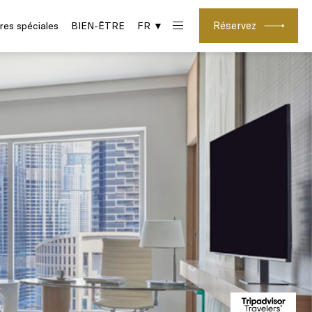
Réservez
res spéciales
BIEN-ÊTRE
FR ▼