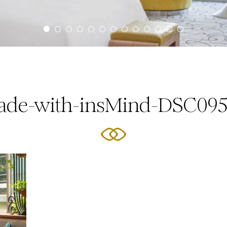
de-with-insMind-DSC09