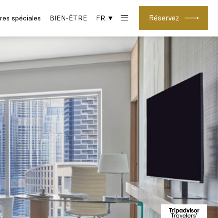
Réservez
res spéciales
BIEN-ÊTRE
FR ▼