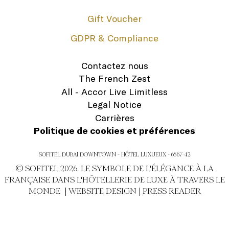
Gift Voucher
GDPR & Compliance
Contactez nous
The French Zest
All - Accor Live Limitless
Legal Notice
Carrières
Politique de cookies et préférences
SOFITEL DUBAI DOWNTOWN - HÔTEL LUXUEUX - 6567-42
© SOFITEL 2026. LE SYMBOLE DE L'ÉLÉGANCE À LA
FRANÇAISE DANS L'HÔTELLERIE DE LUXE À TRAVERS LE
MONDE |
WEBSITE DESIGN
|
PRESS READER